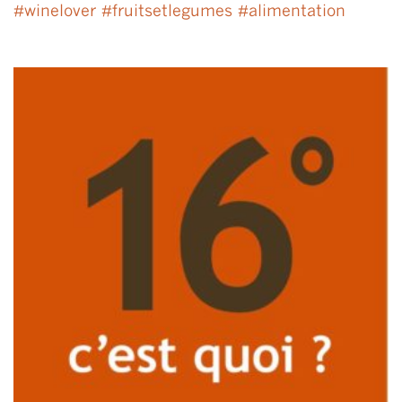
#
winelover
#
fruitsetlegumes
#
alimentation