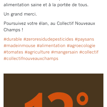
alimentation saine et à la portée de tous.
Un grand merci.
Poursuivez votre élan, au Collectif Nouveaux
Champs !
#
durable
#
zeroresidudepesticides
#
paysans
#
madeinmouse
#
alimentation
#
agroecologie
#
tomates
#
agriculture
#
mangersain
#
collectif
#
collectifnouveauxchamps