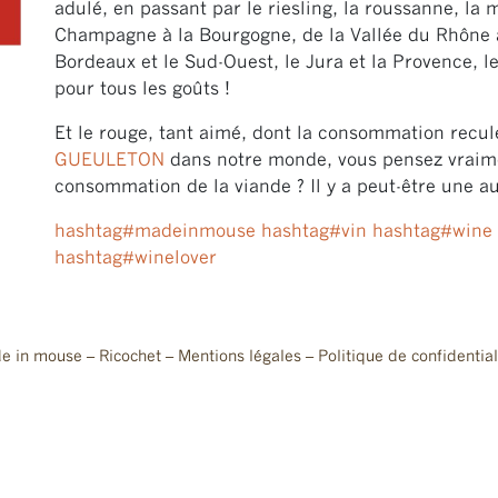
adulé, en passant par le riesling, la roussanne, la 
Champagne à la Bourgogne, de la Vallée du Rhône à 
Bordeaux et le Sud-Ouest, le Jura et la Provence, l
pour tous les goûts !
Et le rouge, tant aimé, dont la consommation recul
GUEULETON
dans notre monde, vous pensez vraimen
consommation de la viande ? Il y a peut-être une a
hashtag
#
madeinmouse
hashtag
#
vin
hashtag
#
wine
hashtag
#
winelover
e in mouse –
Ricochet
–
Mentions légales
–
Politique de confidential