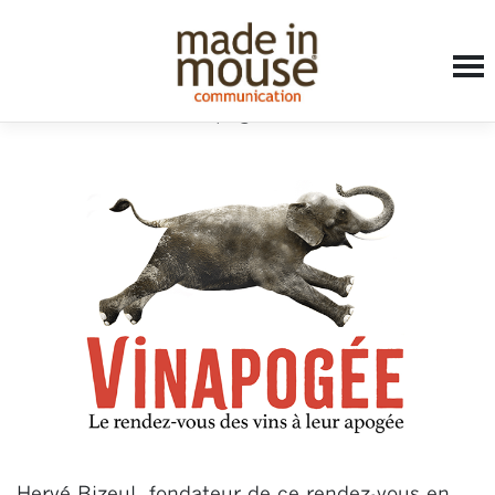
Accueil
»
book
»
Vinapogée